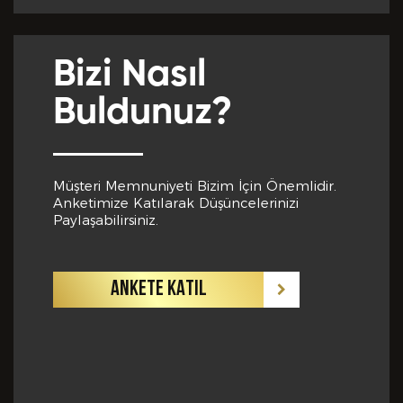
Yabancı Dil *
Bizi Nasıl
GÖNDER
Buldunuz?
Yabancı Dil Seviyesi *
Müşteri Memnuniyeti Bizim İçin Önemlidir.
Anketimize Katılarak Düşüncelerinizi
Departman *
Paylaşabilirsiniz.
ANKETE KATIL
Referanslar *