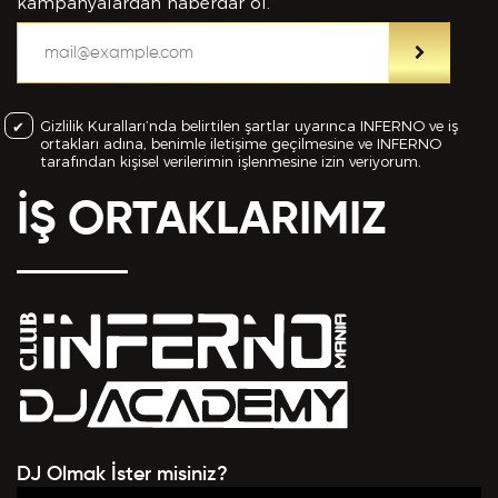
bilgiler içinde esasa etki yapan herhangi bir eksiklik
kampanyalardan haberdar ol.
veya yanlışlık olması ve bu durumun tespiti halinde
bunun Hizmet Sözleşmemin feshedilmesi için bir
sebep olanağını anlayarak kabul ettiğimi beyan
ederim.
Gizlilik Kuralları’nda belirtilen şartlar uyarınca INFERNO ve iş
ortakları adına, benimle iletişime geçilmesine ve INFERNO
BAŞVURUMU
GÖNDER
tarafından kişisel verilerimin işlenmesine izin veriyorum.
İŞ ORTAKLARIMIZ
DJ Olmak İster misiniz?