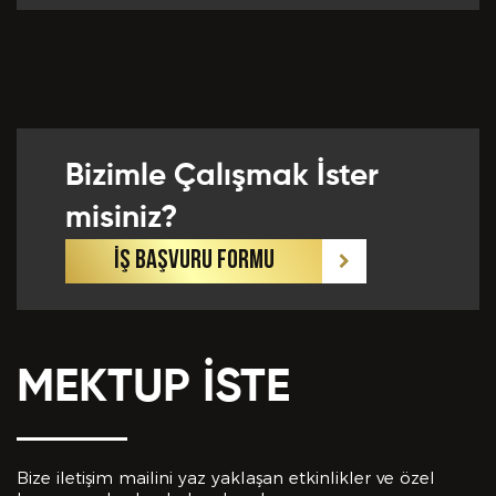
Önceki Tecrübeler *
Bizimle Çalışmak İster
Eklemek İstedikleriniz *
misiniz?
İŞ BAŞVURU FORMU
MEKTUP İSTE
CV EKLE
Bu Formda verilen bütün bilgilerin yanlışsız ve
eksiksiz olarak tarafımdan doldurulduğunu, bu
Bize iletişim mailini yaz yaklaşan etkinlikler ve özel