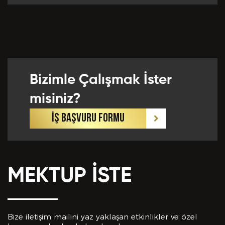
Önceki Tecrübeler *
Bizimle Çalışmak İster
Eklemek İstedikleriniz *
misiniz?
İŞ BAŞVURU FORMU
MEKTUP İSTE
CV EKLE
Bu Formda verilen bütün bilgilerin yanlışsız ve
eksiksiz olarak tarafımdan doldurulduğunu, bu
Bize iletişim mailini yaz yaklaşan etkinlikler ve özel