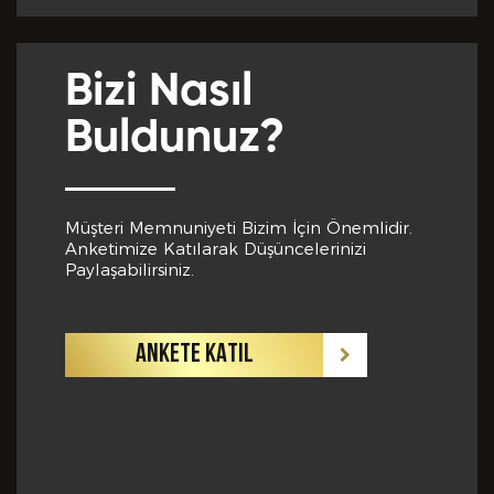
Yabancı Dil *
Bizi Nasıl
GÖNDER
Buldunuz?
Yabancı Dil Seviyesi *
Müşteri Memnuniyeti Bizim İçin Önemlidir.
Anketimize Katılarak Düşüncelerinizi
Departman *
Paylaşabilirsiniz.
ANKETE KATIL
Referanslar *