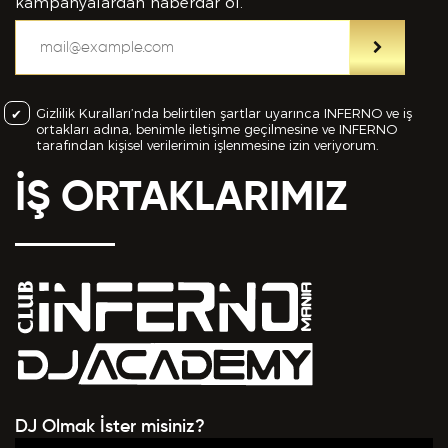
bilgiler içinde esasa etki yapan herhangi bir eksiklik
kampanyalardan haberdar ol.
veya yanlışlık olması ve bu durumun tespiti halinde
bunun Hizmet Sözleşmemin feshedilmesi için bir
sebep olanağını anlayarak kabul ettiğimi beyan
ederim.
Gizlilik Kuralları’nda belirtilen şartlar uyarınca INFERNO ve iş
ortakları adına, benimle iletişime geçilmesine ve INFERNO
BAŞVURUMU
GÖNDER
tarafından kişisel verilerimin işlenmesine izin veriyorum.
İŞ ORTAKLARIMIZ
DJ Olmak İster misiniz?