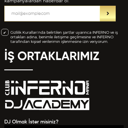
bilgiler içinde esasa etki yapan herhangi bir eksiklik
kampanyalardan haberdar ol.
veya yanlışlık olması ve bu durumun tespiti halinde
bunun Hizmet Sözleşmemin feshedilmesi için bir
sebep olanağını anlayarak kabul ettiğimi beyan
ederim.
Gizlilik Kuralları’nda belirtilen şartlar uyarınca INFERNO ve iş
ortakları adına, benimle iletişime geçilmesine ve INFERNO
BAŞVURUMU
GÖNDER
tarafından kişisel verilerimin işlenmesine izin veriyorum.
İŞ ORTAKLARIMIZ
DJ Olmak İster misiniz?