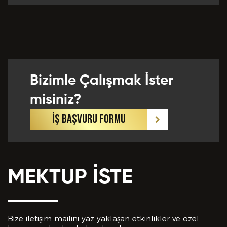
Önceki Tecrübeler *
Bizimle Çalışmak İster
Eklemek İstedikleriniz *
misiniz?
İŞ BAŞVURU FORMU
MEKTUP İSTE
CV EKLE
Bu Formda verilen bütün bilgilerin yanlışsız ve
eksiksiz olarak tarafımdan doldurulduğunu, bu
Bize iletişim mailini yaz yaklaşan etkinlikler ve özel