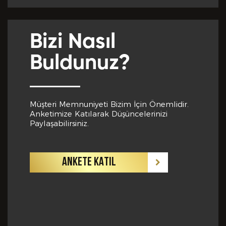
Yabancı Dil *
Bizi Nasıl
GÖNDER
Buldunuz?
Yabancı Dil Seviyesi *
Müşteri Memnuniyeti Bizim İçin Önemlidir.
Anketimize Katılarak Düşüncelerinizi
Departman *
Paylaşabilirsiniz.
ANKETE KATIL
Referanslar *