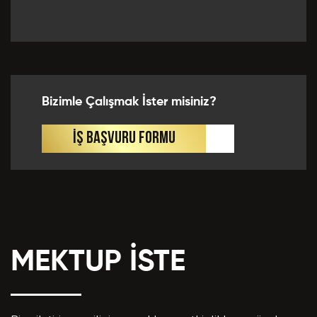
Önceki Tecrübeler *
Bizimle Çalışmak İster misiniz?
Eklemek İstedikleriniz *
İŞ BAŞVURU FORMU
MEKTUP İSTE
CV EKLE
Bu Formda verilen bütün bilgilerin yanlışsız ve
eksiksiz olarak tarafımdan doldurulduğunu, bu