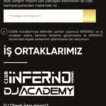
bilgiler içinde esasa etki yapan herhangi bir eksiklik
Bize iletişim mailini yaz yaklaşan etkinlikler ve özel
veya yanlışlık olması ve bu durumun tespiti halinde
kampanyalardan haberdar ol.
bunun Hizmet Sözleşmemin feshedilmesi için bir
sebep olanağını anlayarak kabul ettiğimi beyan
ederim.
Gizlilik Kuralları’nda belirtilen şartlar uyarınca INFERNO ve iş
BAŞVURUMU
GÖNDER
ortakları adına, benimle iletişime geçilmesine ve INFERNO
tarafından kişisel verilerimin işlenmesine izin veriyorum.
İŞ ORTAKLARIMIZ
DJ Olmak İster misiniz?