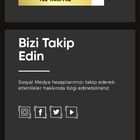
Cep Telefon No *
Club Inferno da Memnun Olduğunuz Hizmetler? *
Bizi Takip
E-Posta *
Edin
Club Inferno da Memnun Olmadığınız Hizmetler? *
Sosyal Medya hesaplarımızı takip ederek
Eğitim Bilgileri
etkinlikler hakkında bilgi edinebilirsiniz.
Son Mezun Olunan Okul *
Bize Kaç Yıldız Verirdiniz?
Mezuniyet Yılı *