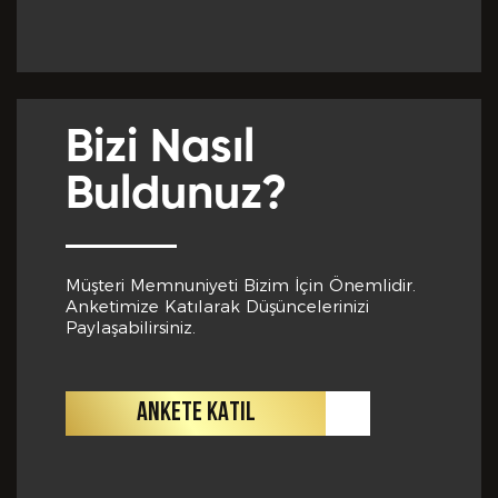
Yabancı Dil *
GÖNDER
Bizi Nasıl
Yabancı Dil Seviyesi *
Buldunuz?
Departman *
Müşteri Memnuniyeti Bizim İçin Önemlidir.
Anketimize Katılarak Düşüncelerinizi
Paylaşabilirsiniz.
Referanslar *
ANKETE KATIL