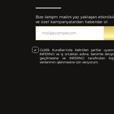
Bize iletişim mailini yaz yaklaşan etkinlikl
ve özel kampanyalardan haberdar ol.
Eklemek İs
Gizlilik Kuralları’nda belirtilen şartlar uyarı
INFERNO ve iş ortakları adına, benimle iletiş
geçilmesine ve INFERNO tarafından kişi
verilerimin işlenmesine izin veriyorum.
CV
Bu Formd
dolduruld
yanlışlı
feshedil