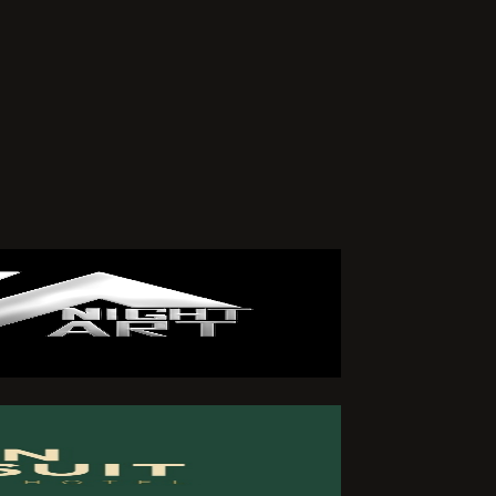
arafımdan
iklik veya
zleşmemin
 ederim.
ÖNDER