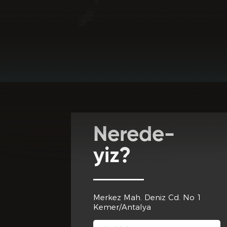
Favori Dj lerini
Adres *
Club Inferno'da
Club Inferno d
Cep Telef
Nerede-
Club Inferno 
yiz?
Eğitim 
Merkez Mah. Deniz Cd. No 1
Club Inferno d
Kemer/Antalya
Son Mezun