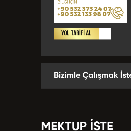
BİLGİ İÇİN
+90 532 373 24 07
+90 532 133 98 07
Yabancı Di
Bize Kaç Yıld
YOL TARİFİ AL
Departman
Referansla
Bizimle Çalışmak İst
Önceki Te
MEKTUP İSTE