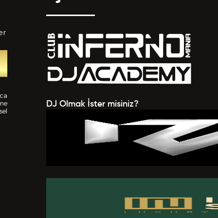
er
tedikleriniz *
nca
ime
DJ Olmak İster misiniz?
sel
 EKLE
a verilen bütün bilgilerin yanlışsız ve eksiksiz olarak t
uğunu, bu bilgiler içinde esasa etki yapan herhangi bir eks
k olması ve bu durumun tespiti halinde bunun Hizmet Sö
mesi için bir sebep olanağını anlayarak kabul ettiğimi beyan
BAŞVURUMU
G