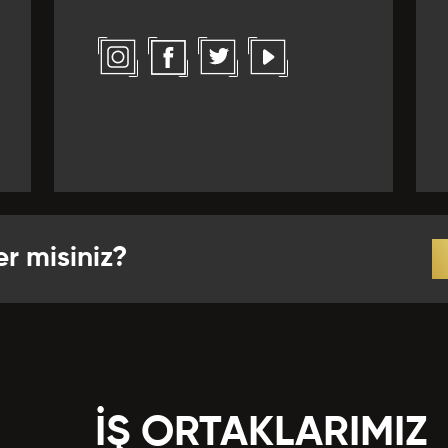
l *
Yabancı Dil Seviyesi *
ız Verirdiniz?
 *
r *
er misiniz?
crübeler *
İŞ ORTAKLARIMIZ