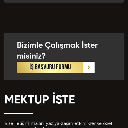
Önceki Tecrübeler *
Bizimle Çalışmak İster
Eklemek İstedikleriniz *
misiniz?
İŞ BAŞVURU FORMU
MEKTUP İSTE
CV EKLE
Bu Formda verilen bütün bilgilerin yanlışsız ve
eksiksiz olarak tarafımdan doldurulduğunu, bu
Bize iletişim mailini yaz yaklaşan etkinlikler ve özel