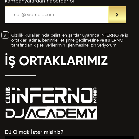
bilgiler içinde esasa etki yapan herhangi bir eksiklik
kampanyalardan haberdar ol.
veya yanlışlık olması ve bu durumun tespiti halinde
bunun Hizmet Sözleşmemin feshedilmesi için bir
sebep olanağını anlayarak kabul ettiğimi beyan
ederim.
Gizlilik Kuralları’nda belirtilen şartlar uyarınca INFERNO ve iş
ortakları adına, benimle iletişime geçilmesine ve INFERNO
BAŞVURUMU
GÖNDER
tarafından kişisel verilerimin işlenmesine izin veriyorum.
İŞ ORTAKLARIMIZ
DJ Olmak İster misiniz?