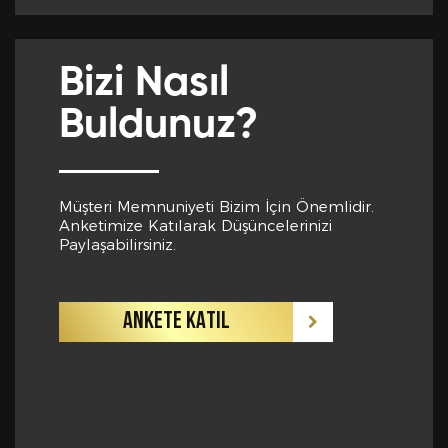
Yabancı Dil *
Bizi Nasıl
GÖNDER
Buldunuz?
Yabancı Dil Seviyesi *
Müşteri Memnuniyeti Bizim İçin Önemlidir.
Anketimize Katılarak Düşüncelerinizi
Departman *
Paylaşabilirsiniz.
ANKETE KATIL
Referanslar *