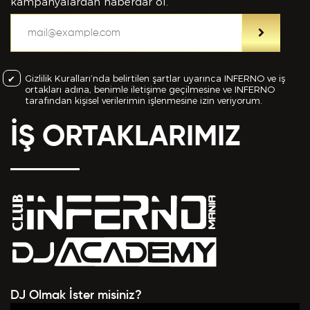
bilgiler içinde esasa etki yapan herhangi bir eksiklik
kampanyalardan haberdar ol.
veya yanlışlık olması ve bu durumun tespiti halinde
bunun Hizmet Sözleşmemin feshedilmesi için bir
sebep olanağını anlayarak kabul ettiğimi beyan
ederim.
Gizlilik Kuralları’nda belirtilen şartlar uyarınca INFERNO ve iş
ortakları adına, benimle iletişime geçilmesine ve INFERNO
BAŞVURUMU
GÖNDER
tarafından kişisel verilerimin işlenmesine izin veriyorum.
İŞ ORTAKLARIMIZ
DJ Olmak İster misiniz?