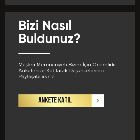
Yabancı Dil *
Bizi Nasıl
GÖNDER
Buldunuz?
Yabancı Dil Seviyesi *
Müşteri Memnuniyeti Bizim İçin Önemlidir.
Anketimize Katılarak Düşüncelerinizi
Departman *
Paylaşabilirsiniz.
ANKETE KATIL
Referanslar *