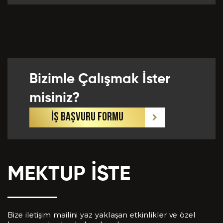
Önceki Tecrübeler *
Bizimle Çalışmak İster
Eklemek İstedikleriniz *
misiniz?
İŞ BAŞVURU FORMU
MEKTUP İSTE
CV EKLE
Bu Formda verilen bütün bilgilerin yanlışsız ve
eksiksiz olarak tarafımdan doldurulduğunu, bu
Bize iletişim mailini yaz yaklaşan etkinlikler ve özel