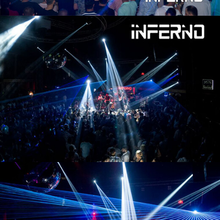
SEND
Yabancı Dil *
Yabancı Dil Seviyesi *
Departman *
Referanslar *