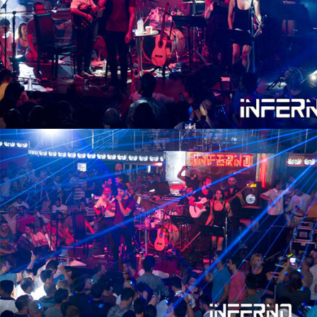
Club Inferno? *
Cep Telefon No *
Services You Are Satisfied With In Club Inferno? *
E-Posta *
Services You Are Not Satisfied With In Club Inferno? *
Eğitim Bilgileri
Son Mezun Olunan Okul *
How Many Stars Would You Give Us?
Mezuniyet Yılı *