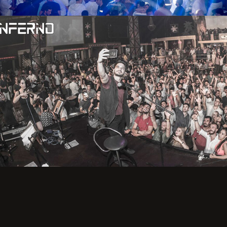
bilgiler içinde esasa etki yapan herhangi bir eksiklik
veya yanlışlık olması ve bu durumun tespiti halinde
bunun Hizmet Sözleşmemin feshedilmesi için bir
sebep olanağını anlayarak kabul ettiğimi beyan
ederim.
BAŞVURUMU
GÖNDER