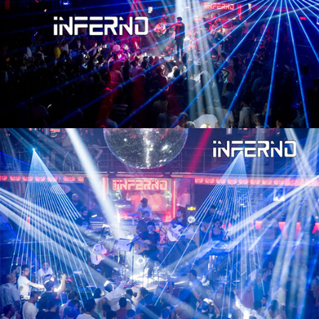
Önceki Tecrübeler *
Eklemek İstedikleriniz *
CV EKLE
Bu Formda verilen bütün bilgilerin yanlışsız ve
eksiksiz olarak tarafımdan doldurulduğunu, bu